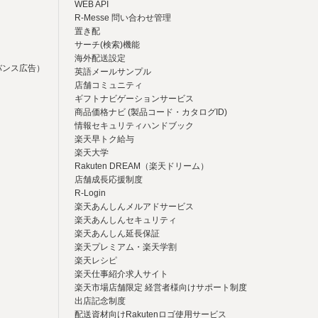
WEB API
R-Messe 問い合わせ管理
置き配
サーチ(検索)機能
海外配送設定
バンス広告）
英語メールサンプル
店舗コミュニティ
ギフトナビゲーションサービス
商品価格ナビ (製品コード・カタログID)
情報セキュリティハンドブック
楽天早トク給与
楽天大学
Rakuten DREAM（楽天ドリーム）
店舗成長応援制度
）
R-Login
楽天あんしんメルアドサービス
楽天あんしんセキュリティ
楽天あんしん延長保証
楽天プレミアム・楽天学割
楽天レシピ
楽天仕事紹介求人サイト
楽天市場店舗限定 経営者様向けサポート制度
出店記念制度
配送資材向けRakutenロゴ使用サービス