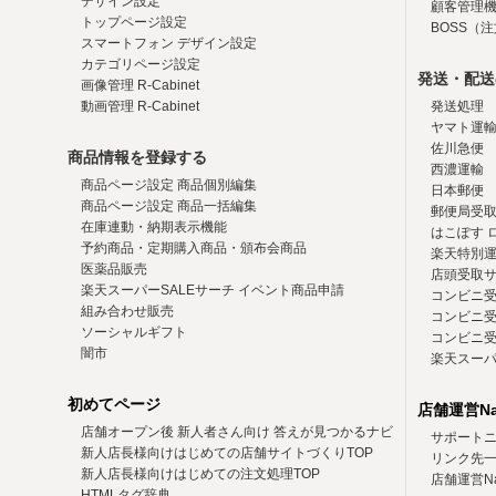
デザイン設定
顧客管理
トップページ設定
BOSS（
スマートフォン デザイン設定
カテゴリページ設定
発送・配送
画像管理 R-Cabinet
動画管理 R-Cabinet
発送処理
ヤマト運
佐川急便
商品情報を登録する
西濃運輸
商品ページ設定 商品個別編集
日本郵便
商品ページ設定 商品一括編集
郵便局受
在庫連動・納期表示機能
はこぽす 
予約商品・定期購入商品・頒布会商品
楽天特別
医薬品販売
店頭受取
楽天スーパーSALEサーチ イベント商品申請
コンビニ受
組み合わせ販売
コンビニ受
ソーシャルギフト
コンビニ受
闇市
楽天スーパ
初めてページ
店舗運営N
店舗オープン後 新人者さん向け 答えが見つかるナビ
サポート
新人店長様向けはじめての店舗サイトづくりTOP
リンク先
新人店長様向けはじめての注文処理TOP
店舗運営N
HTMLタグ辞典