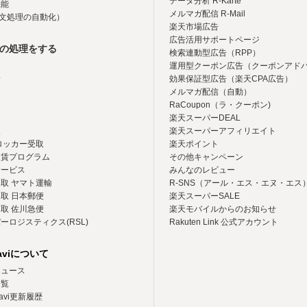
データ分析 R-Karte
機能
メルマガ配信 R-Mail
注文処理の自動化）
楽天市場広告
広告活用サポートページ
の処理をする
検索連動型広告（RPP）
運用型クーポン広告（クーポンアド
輸
効果保証型広告（楽天CPA広告）
メルマガ配信（自動）
RaCoupon（ラ・クーポン)
楽天スーパーDEAL
取
楽天スーパーアフィリエイト
ロッカー受取
楽天ポイント
運賃プログラム
その他キャンペーン
サービス
みんなのレビュー
取 ヤマト運輸
R-SNS（アール・エス・エヌ・エス
取 日本郵便
楽天スーパーSALE
取 佐川急便
楽天モバイルからのお知らせ
ーロジスティクス(RSL)
Rakuten Link 公式アカウント
aviについて
ニュース
一覧
avi更新履歴