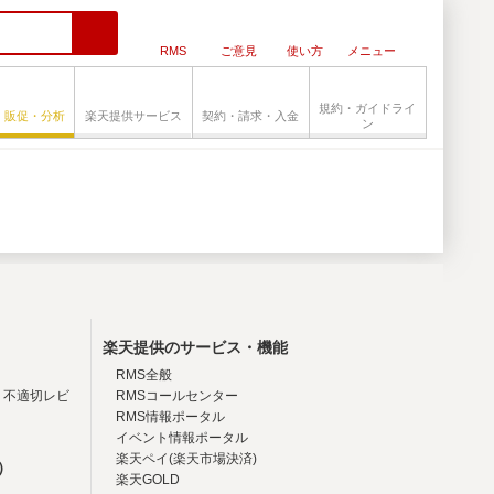
RMS
ご意見
使い方
メニュー
規約・ガイドライ
・販促・分析
楽天提供サービス
契約・請求・入金
ン
楽天提供のサービス・機能
RMS全般
・不適切レビ
RMSコールセンター
RMS情報ポータル
イベント情報ポータル
楽天ペイ(楽天市場決済)
）
楽天GOLD