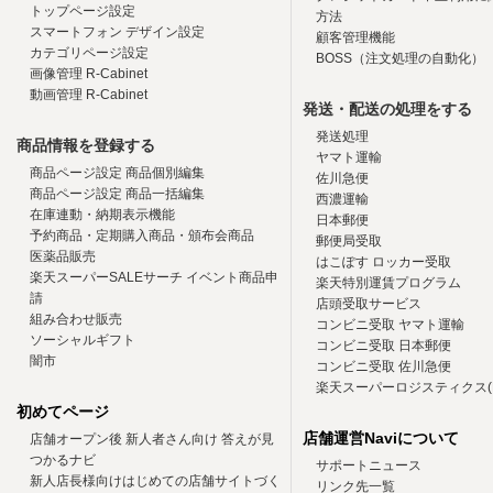
トップページ設定
方法
スマートフォン デザイン設定
顧客管理機能
カテゴリページ設定
BOSS（注文処理の自動化）
画像管理 R-Cabinet
動画管理 R-Cabinet
発送・配送の処理をする
発送処理
商品情報を登録する
ヤマト運輸
商品ページ設定 商品個別編集
佐川急便
商品ページ設定 商品一括編集
西濃運輸
在庫連動・納期表示機能
日本郵便
予約商品・定期購入商品・頒布会商品
郵便局受取
医薬品販売
はこぽす ロッカー受取
楽天スーパーSALEサーチ イベント商品申
楽天特別運賃プログラム
請
店頭受取サービス
組み合わせ販売
コンビニ受取 ヤマト運輸
ソーシャルギフト
コンビニ受取 日本郵便
闇市
コンビニ受取 佐川急便
楽天スーパーロジスティクス(R
初めてページ
店舗運営Naviについて
店舗オープン後 新人者さん向け 答えが見
つかるナビ
サポートニュース
新人店長様向けはじめての店舗サイトづく
リンク先一覧